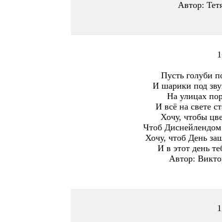
Автор: Тет
1
Пусть голуби по
И шарики под зву
На улицах пор
И всё на свете с
Хочу, чтобы цве
Чтоб Диснейлендом 
Хочу, чтоб День за
И в этот день те
Автор: Викто
1