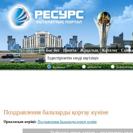
Бас бет
Пошта
Жаңалық
Каталог
Сыны
new!
каталогта
рефераттар
Казнетте
Поздравления балаларды қорғау күніне
Орналасқан жеріңіз
:
Поздравления балаларды қорғау күніне
Дыбысты ашық хаттар – достарыңды ұялы