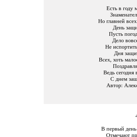
Есть в году 
Знаменател
Но главней всех
День защи
Пусть погод
Дело вовсе
Не испортить
Дня защи
Всех, хоть мало
Поздравля
Ведь сегодня 
С днем защ
Автор: Алек
В первый день
Отмечают пр