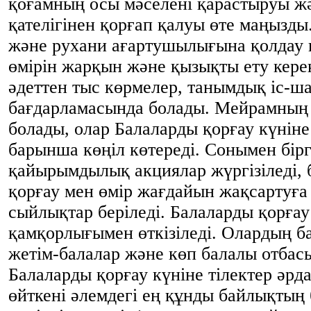
қоғамның осы мәселені қарастыруы жә
қателігінен қорғап қалуы өте маңызды
және рухани ағартушылығына қолдау к
өмірін жарқын және қызықты ету кере
әдеттен тыс көрмелер, танымдық іс-
бағдарламасында болады. Мейрамның б
болады, олар Балаларды қорғау күнін
барынша көңіл көтереді. Сонымен бірг
қайырымдылық акциялар жүргізіледі
қорғау мен өмір жағдайын жақсартуға
сыйлықтар беріледі. Балаларды қорға
қамқорлығымен өткізіледі. Олардың б
жетім-балалар және көп балалы отбас
Балаларды қорғау күніне тілектер әр
өйткені әлемдегі ең құнды байлықтың 