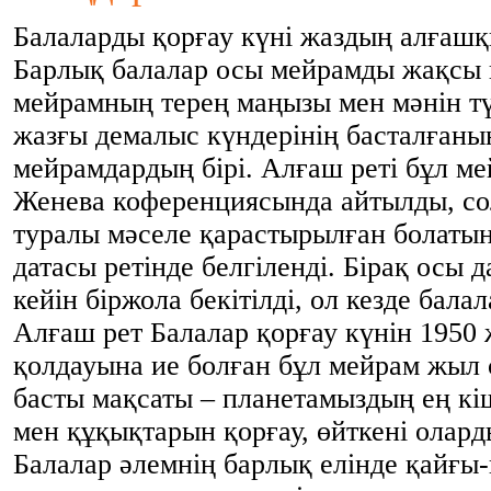
Балаларды қорғау күні жаздың алғашқ
Барлық балалар осы мейрамды жақсы к
мейрамның терең маңызы мен мәнін тү
жазғы демалыс күндерінің басталғанын
мейрамдардың бірі. Алғаш реті бұл м
Женева коференциясында айтылды, со
туралы мәселе қарастырылған болаты
датасы ретінде белгіленді. Бірақ осы 
кейін біржола бекітілді, ол кезде бал
Алғаш рет Балалар қорғау күнін 1950
қолдауына ие болған бұл мейрам жыл 
басты мақсаты – планетамыздың ең к
мен құқықтарын қорғау, өйткені олард
Балалар әлемнің барлық елінде қайғы