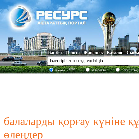
Бас бет
Пошта
Жаңалық
Каталог
Сыны
new!
каталогта
рефераттар
Казнетте
балаларды қорғау күніне құ
өлеңдер