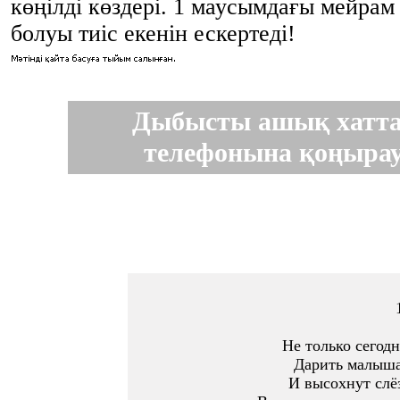
көңілді көздері. 1 маусымдағы мейра
болуы тиіс екенін ескертеді!
Дыбысты ашық хатта
телефонына қоңырау
Не только сегодн
Дарить малыша
И высохнут слёз