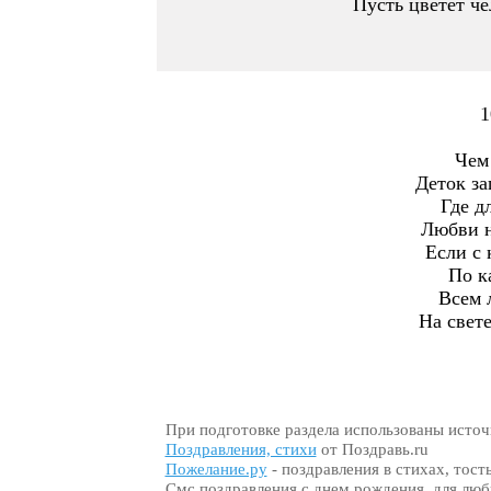
Пусть цветет че
1
Чем
Деток з
Где д
Любви н
Если с 
По к
Всем 
На свете
При подготовке раздела использованы источ
Поздравления, стихи
от Поздравь.ru
Пожелание.ру
- поздравления в стихах, тос
Смс поздравления с днем рождения, для л