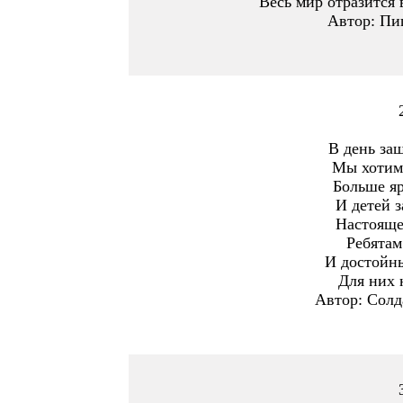
Весь мир отразится 
Автор: Пи
В день за
Мы хотим
Больше яр
И детей 
Настояще
Ребятам
И достойны
Для них 
Автор: Солд