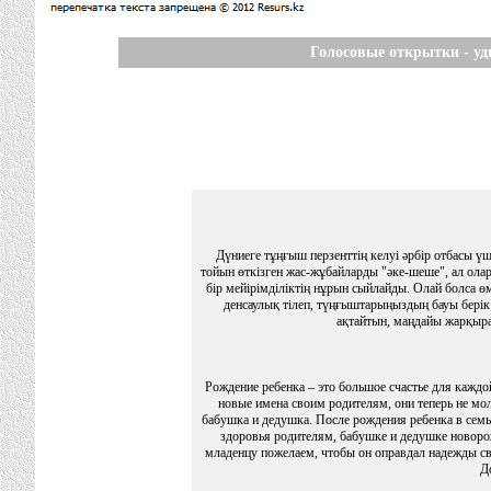
Голосовые открытки - уд
Дүниеге тұңғыш перзенттің келуі әрбір отбасы үш
тойын өткізген жас-жұбайларды "әке-шеше", ал ола
бір мейірімділіктің нұрын сыйлайды. Олай болса өм
денсаулық тілеп, түңғыштарыңыздың бауы берік б
ақтайтын, маңдайы жарқыра
Рождение ребенка – это большое счастье для каждо
новые имена своим родителям, они теперь не мо
бабушка и дедушка. После рождения ребенка в семь
здоровья родителям, бабушке и дедушке новоро
младенцу пожелаем, чтобы он оправдал надежды с
Д