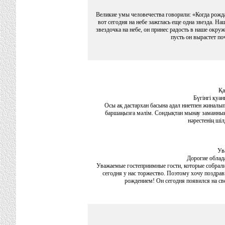
Великие умы человечества говорили: «Когда рождае
вот сегодня на небе зажглась еще одна звезда. На
звездочка на небе, он принес радость в наше окруж
пусть он вырастет п
Қа
Бүгінгі қуа
Осы ақ дастархан басына адал ниетпен жиналып
баршаңызға мәлім. Сондықтан мынау заманның, 
нәрестенің ші
Ув
Дорогие облад
Уважаемые гостеприимные гости, которые собралис
сегодня у нас торжество. Поэтому хочу поздрав
рождением! Он сегодня появился на све