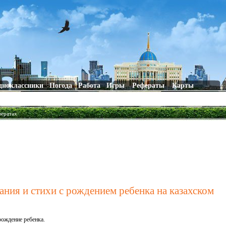
дноклассники
Погода
Работа
Игры
Рефераты
Карты
фератах
ания и стихи с рождением ребенка на казахском
рождение ребенка.