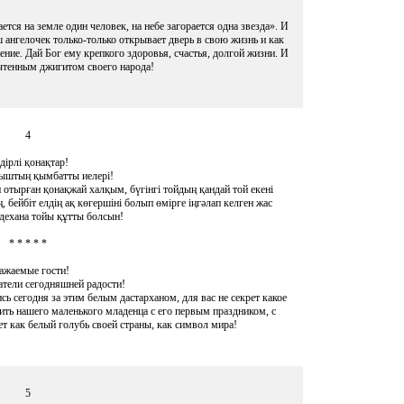
тся на земле один человек, на небе загорается одна звезда». И
ш ангелочек только-только открывает дверь в свою жизнь и как
ение. Дай Бог ему крепкого здоровья, счастья, долгой жизни. И
очтенным джигитом своего народа!
4
дірлі қонақтар!
ныштың қымбатты иелері!
 отырған қонақжай халқым, бүгінгі тойдың қандай той екені
бейбіт елдің ақ көгершіні болып өмірге іңгәлап келген жас
лдехана тойы құтты болсын!
* * * * *
ажаемые гости!
атели сегодняшней радости!
ь сегодня за этим белым дастарханом, для вас не секрет какое
ить нашего маленького младенца с его первым праздником, с
т как белый голубь своей страны, как символ мира!
5