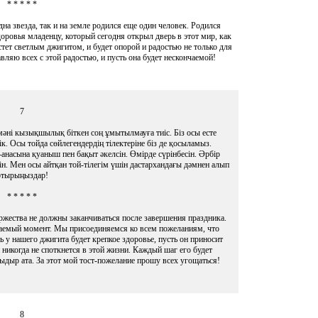
* * * * *
на звезда, так и на земле родился еще один человек. Родился
оровья младенцу, который сегодня открыл дверь в этот мир, как
тет светлым джигитом, и будет опорой и радостью не только для
вляю всех с этой радостью, и пусть она будет нескончаемой!
7
мәні кызықшылық біткен соң ұмытылмауға тиіс. Біз осы есте
ік. Осы тойда сөйлегендердің тілектеріне біз де қосыламыз.
насына қуаныш пен бақыт әкелсін. Өмірде сүрінбесін. Әрбір
н. Мен осы айтқан той-тілегім үшін дастархандағы дәмнен алып
отырыңыздар!
* * * * *
ржества не должны заканчиваться после завершения праздника.
ваемый момент. Мы присоединяемся ко всем пожеланиям, что
ь у нашего джигита будет крепкое здоровье, пусть он приносит
 никогда не споткнется в этой жизни. Каждый шаг его будет
ыдыр ата. За этот мой тост-пожелание прошу всех угощаться!
8