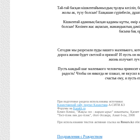
Тәй-тәй басқан кішкентайымыздың тұсауы кесіліп,
жолы ак, түзу болсын! Ешқашан сүрінбесін, дұшпан
Кішкентай адамның басқан қадамы кұтты, өмір
болсын! Көзінен жас ақпасын, жамандыктың дәмін
басына бақ 
Сегодня мы разрезали пуды нашего маленького, кот
дорога жизни будет светлой и прямой! И пусть он ник
жизнь излучает луч 
Пусть каждый шаг маленького человечка приносит е
радость! Чтобы он никогда не плакал, не вкусил в
счастья ему, и пусть 
При подготовке раздела использованы источники:
Казахстанский сайт, портал Казахстана
А-СИТИ.КЗ
Форумы на
Kazakh.ru
Кемел Кеніш, "Жақсы сөз - жарым ырыс" жиынтығы, Қасиет 
"Тост-тілек пен дос-тілек", Әсет Әссанди, Азиат б-сы, 2008
При использовании текстов активная ссылка на
Resurs.kz
обяз
Поздравления с Рождеством