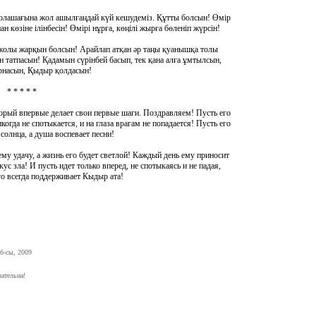
 болашағына жол ашылғаңдай күй кешудеміз. Құтты болсын! Өмір
 көзіне ілінбесін! Өмірі нұрға, көңілі жырға бөленіп жүрсін!
 жолы жарқын болсын! Арайлап атқан әр таңы қуанышқа толы
 татпасын! Қадамын сүрінбей басып, тек қана алға ұмтылсын,
орнасын, Қыдыр қолдасын!
* * * * *
орый впервые делает свои первые шаги. Поздравляем! Пусть его
огда не спотыкается, и на глаза врагам не попадается! Пусть его
солнца, а душа воспевает песни!
му удачу, а жизнь его будет светлой! Каждый день ему приносит
кус зла! И пусть идет только вперед, не спотыкаясь и не падая,
его всегда поддерживает Кыдыр ата!
б-сы, 2009
ательна!