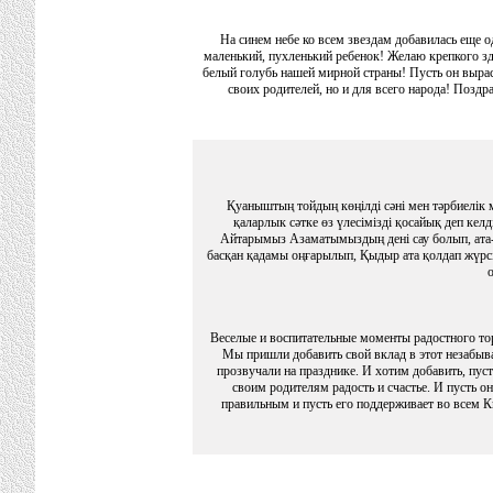
На синем небе ко всем звездам добавилась еще од
маленький, пухленький ребенок! Желаю крепкого зд
белый голубь нашей мирной страны! Пусть он вырас
своих родителей, но и для всего народа! Поздра
Қуаныштың тойдың көңілді сәні мен тәрбиелік 
қаларлык сәтке өз үлесімізді қосайық деп келд
Айтарымыз Азаматымыздың дені сау болып, ата-а
басқан қадамы оңғарылып, Қыдыр ата қолдап жүрсі
Веселые и воспитательные моменты радостного то
Мы пришли добавить свой вклад в этот незабы
прозвучали на празднике. И хотим добавить, пуст
своим родителям радость и счастье. И пусть он
правильным и пусть его поддерживает во всем К