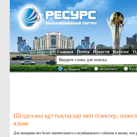
Главная
Почта
Новости
Каталог
О
new!
по каталогу
в ре
по Казнету
Шілдехана құттықтаулар мен тілектер, пожел
языке
Для женщины нет более значительного и незабываемого события в жизни, чем 