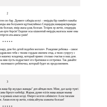
2
ген сөз бар. Дүниеге сәбидің келуі – өмірдің бір ғанибет-ғажабы
арынды ана болуымен құттықтаймыз.Сендердің шаңырақтарыңды
ік болсын, өмір-жасы ұзақ болсын. Тезірек ер жетіп, сендердің
ын ерте берсін! Ендеше осы кішкентай өмірдің жалғасы және оны
лтірген ата-анасы үшін!
* * * * *
азару, дом без детей подобен могиле». Рождение ребенка – самое
здравляю тебя с твоим гордым именем отца, а твою супругу с
 вашему младенцу, который принес столько счастья в ваш дом.
 за ним пусть подрастают его братишки и сестренки. Так давайте
о маленького ребёночка, который будет их продолжением.
3
 жаңа бір жүлдыз жанады" деп айтқан екен. Міне, дәл қазір түнгі
ны біреуге көбейді. Жарық дүние есігін жаңа ашқан мынау
а қуаныш алып келді. Өмірге келген сәбиімізге Алла тағалам
н. Аман-есен ер жетіп, елінің айтулы азаматы болсын!
* * * * *