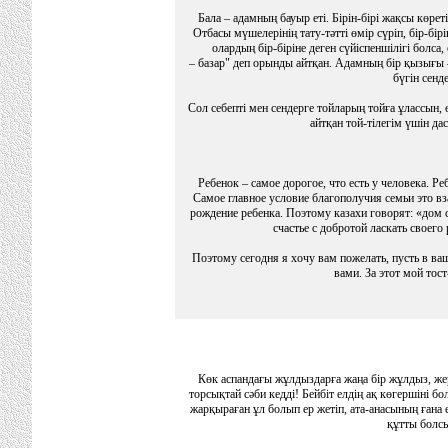
Бала – адамның бауыр еті. Бірін-бірі жақсы көре
Отбасы мүшелерінің тату-тәтті өмір сүріп, бір-бір
олардың бір-біріне деген сүйіспеншілігі болса
– базар" деп орынды айтқан. Адамның бір қызығы –
бүгін сенд
Сол себепті мен сендерге тойларың тойға ұлассын, 
айтқан той-тілегім үшін д
Ребенок – самое дорогое, что есть у человека. Р
Самое главное условие благополучия семьи это вз
рождение ребенка. Поэтому казахи говорят: «дом с
счастье с добротой ласкать своего
Поэтому сегодня я хочу вам пожелать, пусть в ваш
вами. За этот мой тос
Көк аспандағы жұлдыздарға жаңа бір жұлдыз, жер
торсықтай сәби кедді! Бейбіт елдің ақ көгершіні б
жарқыраған ұл болып ер жетіп, ата-анасының ғана
құтты болсы