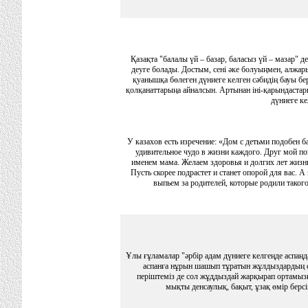
Қазақта "балалы үй – базар, баласыз үй – мазар" де
деуге болады. Достым, сені әке болуыңмен, алж
қуанышқа бөлеген дүниеге келген сәбидің бауы бер
қолқанаттарыңа айналсын. Артынан іні-қарындастар
дүниеге ке
У казахов есть изречение: «Дом с детьми подобен б
удивительное чудо в жизни каждого. Друг мой по
именем мама. Желаем здоровья и долгих лет жизни
Пусть скорее подрастет и станет опорой для вас. А
выпьем за родителей, которые родили таког
Ұлы ғұламалар "әрбір адам дүниеге келгеңде аспаңда
аспанға нұрын шашып тұратын жұлдыздардың са
періштеміз де сол жұддыздай жарқырап ортамызғ
мықты денсаулық, бақыт, ұзақ өмір берсі