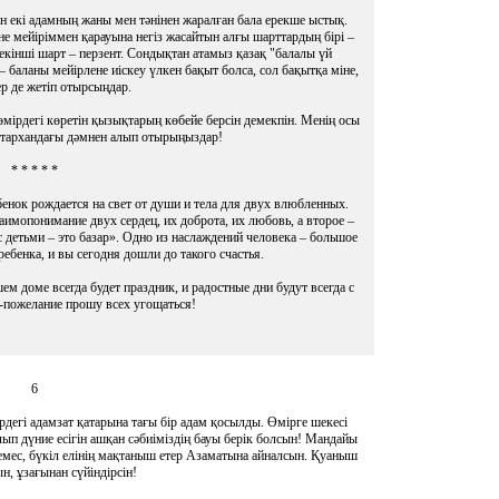
тін екі адамның жаны мен тәнінен жаралған бала ерекше ыстық.
іне мейіріммен қарауына негіз жасайтын алғы шарттардың бірі –
, екінші шарт – перзент. Сондықтан атамыз қазақ "балалы үй
 баланы мейірлене иіскеу үлкен бақыт болса, сол бақытқа міне,
ер де жетіп отырсыңдар.
өмірдегі көретін қызықтарың көбейе берсін демекпін. Менің осы
астархандағы дәмнен алып отырыңыздар!
* * * * *
ебенок рождается на свет от души и тела для двух влюбленных.
аимопонимание двух сердец, их доброта, их любовь, а второе –
 детьми – это базар». Одно из наслаждений человека – большое
 ребенка, и вы сегодня дошли до такого счастья.
ем доме всегда будет праздник, и радостные дни будут всегда с
т-пожелание прошу всех угощаться!
6
дегі адамзат қатарына тағы бір адам қосылды. Өмірге шекесі
олып дүние есігін ашқан сәбиіміздің бауы берік болсын! Мандайы
 емес, бүкіл елінің мақтаныш етер Азаматына айналсын. Қуаныш
н, ұзағынан сүйіндірсін!