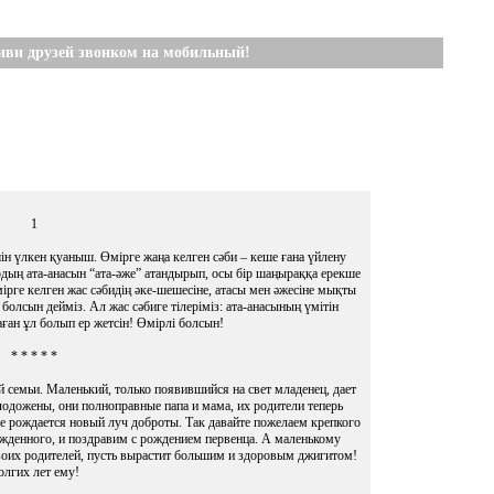
иви друзей звонком на мобильный!
1
ін үлкен қуаныш. Өмірге жаңа келген сәби – кеше ғана үйлену
рдың ата-анасын “ата-әже” атандырып, осы бір шаңыраққа ерекше
ірге келген жас сәбидің әке-шешесіне, атасы мен әжесіне мықты
олсын дейміз. Ал жас сәбиге тілеріміз: ата-анасының үмітін
ған ұл болып ер жетсін! Өмірлі болсын!
* * * * *
й семьи. Маленький, только появившийся на свет младенец, дает
лодожены, они полноправные папа и мама, их родители теперь
е рождается новый луч доброты. Так давайте пожелаем крепкого
жденного, и поздравим с рождением первенца. А маленькому
воих родителей, пусть вырастит большим и здоровым джигитом!
олгих лет ему!