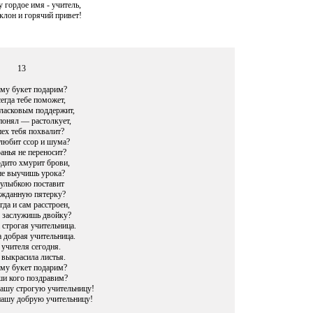
 гордое имя - учитель,
клон и горячий привет!
13
му букет подарим?
егда тебе поможет,
ласковым поддержит,
понял — растолкует,
пех тебя похвалит?
 любит ссор и шума?
анья не переносит?
рдито хмурит брови,
не выучишь урока?
 улыбкою поставит
жданную пятерку?
гда и сам расстроен,
 заслужишь двойку?
 строгая учительница.
 добрая учительница.
 учителя сегодня.
 выкрасила листья.
му букет подарим?
и кого поздравим?
нашу строгую учительницу!
 нашу добрую учительницу!