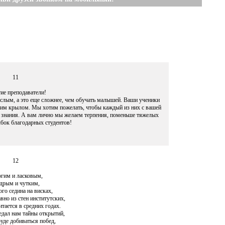
11
ие преподаватели!
ослым, а это еще сложнее, чем обучать малышей. Ваши ученики
ашим крылом. Мы хотим пожелать, чтобы каждый из них с вашей
 знания. А вам лично мы желаем терпения, поменьше тяжелых
ыбок благодарных студентов!
12
гим и ласковым,
дрым и чутким,
ого седина на висках,
вно из стен институтских,
итается в средних годах.
едал нам тайны открытий,
уде добиваться побед,