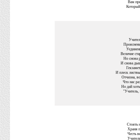
Вам при
Который
Учител
Прояснены
Уединен
Величие ста
Но снова р
И снова ды
Гекзамет
И плеск листвы
Отчизна, в
Что нас ра
Но дай хоть
"Учитель, 
Стоять 
Храня п
Честь в
Учитель