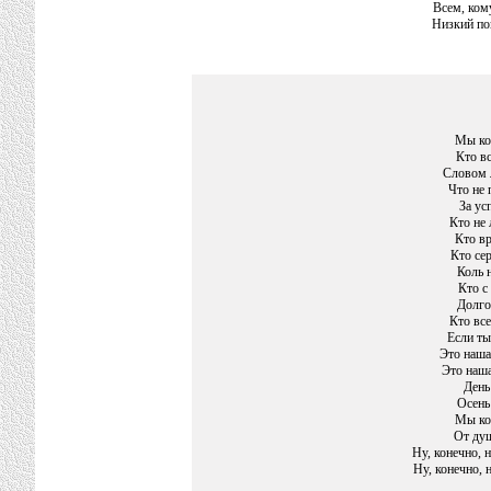
Всем, кому
Низкий по
Мы ко
Кто вс
Словом 
Что не 
За ус
Кто не
Кто вр
Кто се
Коль 
Кто с
Долго
Кто все
Если ты
Это наша
Это наша
День
Осень
Мы ко
От душ
Ну, конечно, 
Ну, конечно,