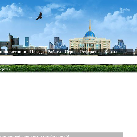
дноклассники
Погода
Работа
Игры
Рефераты
Карты
фератах
иви друзей звонком на мобильный!