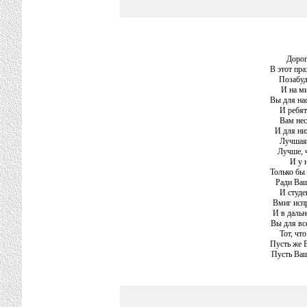
Дорог
В этот пра
Позабуд
И на ми
Вы для нас
И ребят
Вам нес
И для ни
Лучшая 
Лучше, 
И у 
Только бы 
Ради Ваш
И студе
Вмиг исп
И в дальн
Вы для все
Тот, что
Пусть же 
Пусть Ваш