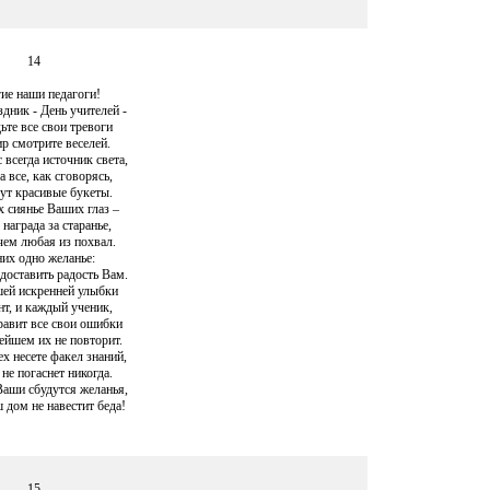
14
ие наши педагоги!
здник - День учителей -
ьте все свои тревоги
р смотрите веселей.
 всегда источник света,
а все, как сговорясь,
ут красивые букеты.
х сиянье Ваших глаз –
награда за старанье,
чем любая из похвал.
них одно желанье:
доставить радость Вам.
ей искренней улыбки
нт, и каждый ученик,
равит все свои ошибки
ейшем их не повторит.
х несете факел знаний,
 не погаснет никогда.
Ваши сбудутся желанья,
 дом не навестит беда!
15