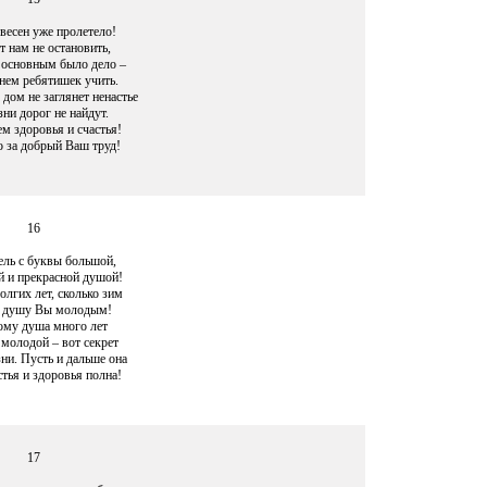
весен уже пролетело!
т нам не остановить,
 основным было дело –
днем ребятишек учить.
дом не заглянет ненастье
ни дорог не найдут.
м здоровья и счастья!
о за добрый Ваш труд!
16
ель с буквы большой,
 и прекрасной душой!
олгих лет, сколько зим
е душу Вы молодым!
ому душа много лет
 молодой – вот секрет
ни. Пусть и дальше она
стья и здоровья полна!
17