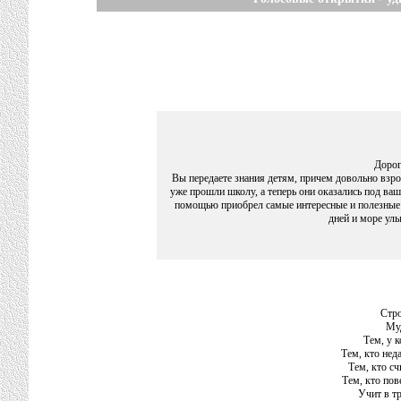
Дорог
Вы передаете знания детям, причем довольно взр
уже прошли школу, а теперь они оказались под в
помощью приобрел самые интересные и полезные
дней и море ул
Стро
Му
Тем, у к
Тем, кто неда
Тем, кто сч
Тем, кто пов
Учит в тр