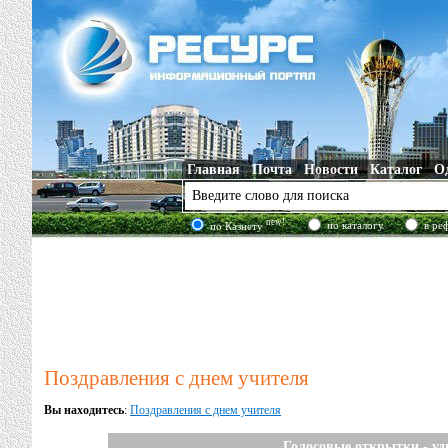
Главная
Почта
Новости
Каталог
О
new!
по каталогу
в ре
по Казнету
Поздравления с днем учителя
Вы находитесь
:
Поздравления с днем учителя
Голосовые открытки - уд