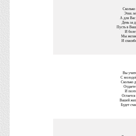
Сколько 
Этих ле
А для Вас
День за 
Пусть в Ваш 
И болез
Мы желае
И спасиб
Вы учит
С молодой
Сколько д
Отдает
И поэт
Остается
Вашей жиз
Будет сча