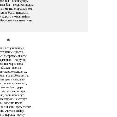
асивы и очень добры,
ьны Вы и сердцем щедры.
еи, мечты о прекрасном,
теи не будут напрасны!
м дорогу сумели найти,
Вас успехи на этом пути!
18
ли все учениками.
телями мы росли.
й выбрать мог себе
едагогов – по душе!
аз нес через года,
забывая никогда.
и, старше становясь,
вал все глубже связь.
 не сразу нам дано:
ас посеяли – взошло,
лько им благодаря
на свете мы не зря.
ль, годы пробегут,
ь напрочь не сотрут.
ой навечно идеал,
жизнь свой путь сверял.
ень учителя спешу
 из первых поутру