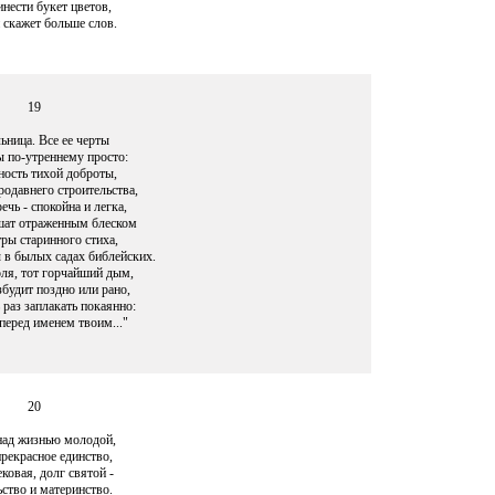
нести букет цветов,
 скажет больше слов.
19
ьница. Все ее черты
 по-утреннему просто:
ность тихой доброты,
родавнего строительства,
ечь - спокойна и легка,
шат отраженным блеском
ры старинного стиха,
 в былых садах библейских.
оля, тот горчайший дым,
збудит поздно или рано,
 раз заплакать покаянно:
перед именем твоим..."
20
над жизнью молодой,
рекрасное единство,
ековая, долг святой -
ство и материнство.