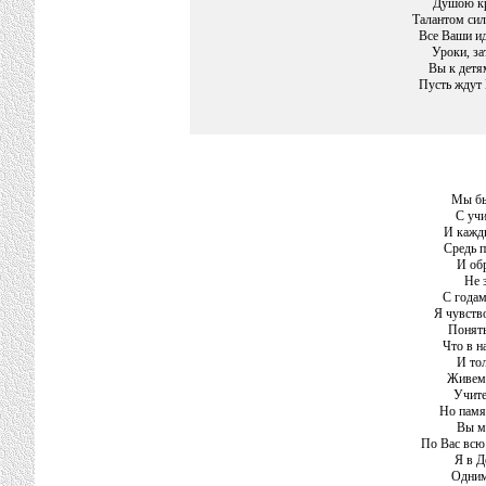
Душою кр
Талантом сил
Все Ваши ид
Уроки, за
Вы к детя
Пусть ждут 
Мы бы
С учи
И кажды
Средь п
И обр
Не 
С годам
Я чувство
Понять
Что в н
И то
Живем 
Учите
Но памят
Вы м
По Вас всю 
Я в Д
Одним