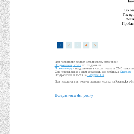
Твоя
Как эт
Так пус
Желаю
Проблем
1
2
3
4
5
При подготовке раздела использованы источники:
Поздравления, стихи
от Поздравь.ru
Пожелание.ру
- поздравления в стихах, тосты и СМС пожела
Смс поздравления с днем рождения, для любимых
Greets.ru
Поздравления и тосты на
Поздравь ОК
При использовании текстов активная ссылка на
Resurs.kz
обяз
Поздравления den-pochty