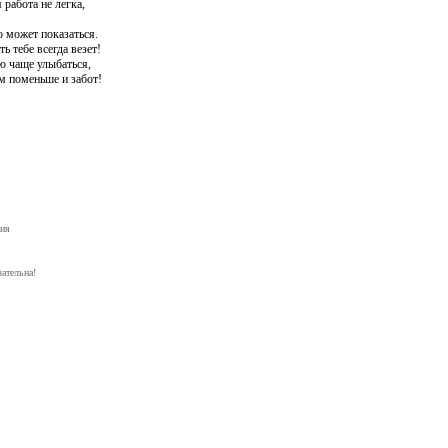
 работа не легка,
о может показаться.
ть тебе всегда везет!
 чаще улыбаться,
 поменьше и забот!
ния
ательна!