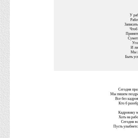
У ра
Рабо
Записать
Чтоб 
Принять
Суметь
Уго
И ли
Мы ж
Быть ус
Сегодня пра
Мы пишем поздра
Все без кадров
Кто б разобр
Кадровику м
Хоть на рабо
Сегодня вс
Пусть улыбнетс