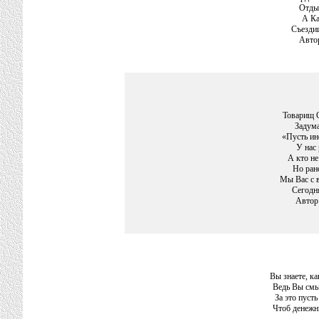
Отды
А Ка
Съездиш
Авто
Товарищ 
Задума
«Пусть ин
У нас
А кто не
Но рано
Мы Вас с 
Сегодн
Автор
Вы знаете, к
Ведь Вы смы
За это пусть
Чтоб денежн