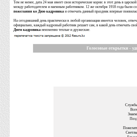
Тем не менее, дата 24 мая имеет свои исторические корни: в этот день в царск
между работодателем и наемным работником. 12 же октября 1918 года были со
пожелания ко Дню кадровика
и отмечать данный праздник впервые появила
На сегодняшний день практически в любой организации имеется человек, отвеч
официально, каждый кадровый работник решает сам, в какой день отмечать сво
Днем кадровика
неизменно теплые и дружеские.
Голосовые открытки - уд
Службы
Все
Знаем
Позд
Пожелать
Светлы