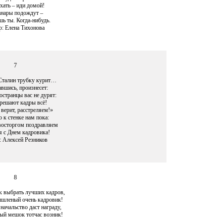
хать – иди домой!
нары подождут –
ь ты. Когда-нибудь.
р: Елена Тихонова
7
Сталин трубку курит…
вшись, произнесет:
остранцы вас не дурят:
 решают кадры всё!
 верит, расстреляем!»
 к стенке нам пока:
восторгом поздравляем
я с Днем кадровика!
: Алексей Резников
8
ак выбрать лучших кадров,
шленый очень кадровик!
 начальство даст награду,
ый мешок тотчас возник!