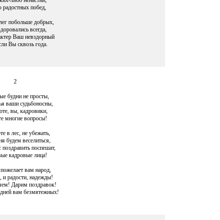
ких-либо ненастий,
 радостных побед,
лег побольше добрых,
доровались всегда,
актер Ваш невздорный
ли Вы сквозь года.
2
ые будни не просты,
я ваши судьбоносны,
оте, вы, кадровики,
е многие вопросы!
те в лес, не убежать,
ня будем веселиться,
с поздравить поспешат,
ые кадровые лица!
 пожелает вам народ,
 и радости, надежды!
ем! Дарим поздравок!
дней вам безмятежных!