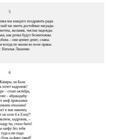
5
вика мы каждого поздравить рады.
лый час иметь достойные награды.
 мечты, желания, чистые надежды.
ьки, как речка будут безмятежны.
бовь – они ценнее денег, славы.
и всегда по жизни во всем правы.
: Наталья Ляшенко
6
Канары, на Бали
ь хочет кадровик!
ре – стоит октябрь,
ове – абракадабр:
т шеф приказами
зными отказами!
ет в мае наконец
 он хотя б в Елец?!
вляем, кадровик, –
кадр ты, стало быть!
е шефу без тебя
туда и ни сюда:
будь за факт такой!