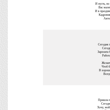
И пусть, по
Вас мале
И в праздни
Кадровик
Авто
Сегодня 
Сегод
Зарплата 
Работа
Желаем
Чтоб б
В хороше
Всегд
Пришла п
Сегодн
Хочу, мой 