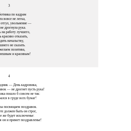
3
ботника по кадрам
та вовсе не легка,
 отгул, увольнение —
не дрогнула рука.
 на работу лучшего,
 красиво отказать,
дить начальству,
шнего не сказать.
елаем позитива,
пешным и красивым!
4
здник — День кадровика,
вок — не дрогнет пусть рука!
ика пошло б совсем не так:
ался в груде всех бумаг!
ы посвящаем поздравок.
те должен быть он строг,
е же будет исключенье:
я он и примет поздравленье!