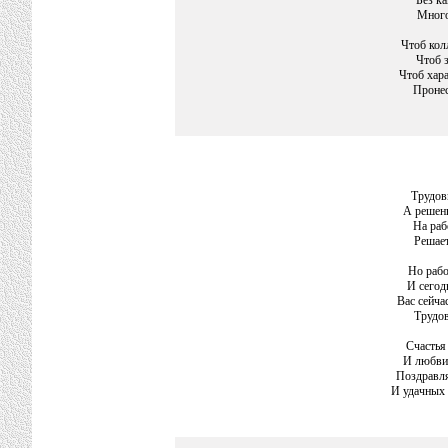
Без ка
Много
Чтоб кол
Чтоб з
Чтоб хар
Пронес
Трудов
А решень
На раб
Решает
Но рабо
И сегод
Вас сейча
Трудов
Счастья
И любви,
Поздравля
И удачных 