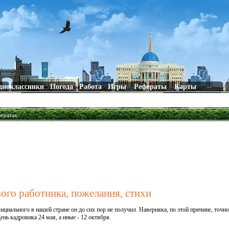
дноклассники
Погода
Работа
Игры
Рефераты
Карты
фератах
ого работника, пожелания, стихи
фициального в нашей стране он до сих пор не получил. Наверняка, по этой причине, точн
ень кадровика 24 мая, а иные - 12 октября.