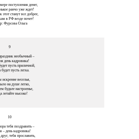
 мере поступления денег,
нькое ранчо уже ждет!
к этот станут все добрее,
ам в РФ везде почет!
р: Фурсова Ольга
9
праздник необычный –
ня день кадровика!
будет пусть приличной,
 будет пусть легка.
 искренне веселья,
ыло на душе легко,
м будьте настроенье,
а летайте высоко!
10
ора тебя поздравить –
я – день кадровика!
друг, тебя прославить,