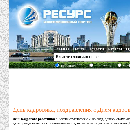
Главная
Почта
Новости
Каталог
О
new!
по каталогу
в ре
по Казнету
День кадровика, поздравления с Днем кадров
День кадрового работника
в России отмечается с 2005 года, однако, статус о
даты празднования этого знаменательного дня не существует: кто-то отмечает Д