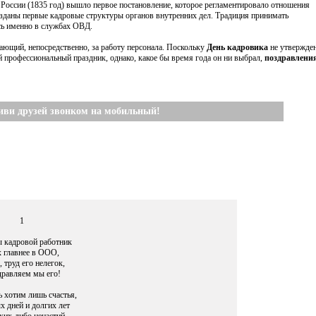
ой России (1835 год) вышло первое постановление, которое регламентировало отношения
зданы первые кадровые структуры органов внутренних дел. Традиция принимать
сь именно в службах ОВД.
ающий, непосредственно, за работу персонала. Поскольку
День кадровика
не утвержде
й профессиональный праздник, однако, какое бы время года он ни выбрал,
поздравления
иви друзей звонком на мобильный!
1
 кадровой работник
х главнее в ООО,
, труд его нелегок,
равляем мы его!
 хотим лишь счастья,
х дней и долгих лет