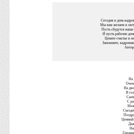
Сегодня в день кадро
Мы вам желаем в свет
Пусть сбудутся ваши
И пусть рабочие ден
Цените счастье и лю
Запомните, кадровик
Автор
На 
Очен
На дво
В гол
Сыпе
С ра
Мож
Съездит
Поздра
Ценный 
Даж
Ни 
Гордым 