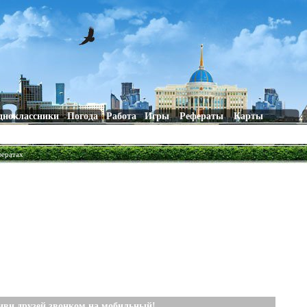
дноклассники
Погода
Работа
Игры
Рефераты
Карты
фератах
иви друзей звонком на мобильный!