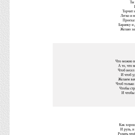
Ты 
Торчит 
Легко и н
Проехал
Баранку и 
Желаю за
Что можно в
А то, что 
Чтоб весел
И чтоб у
Желаем ва
Чтоб только 
Чтобы стр
И чтобы 
Как хорош
И руль, и
Рулить что