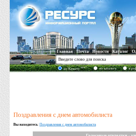
Главная
Почта
Новости
Каталог
О
new!
по каталогу
в ре
по Казнету
Поздравления с днем автомобилиста
Вы находитесь
:
Поздравления с днем автомобилиста
Голосовые открытки - уд