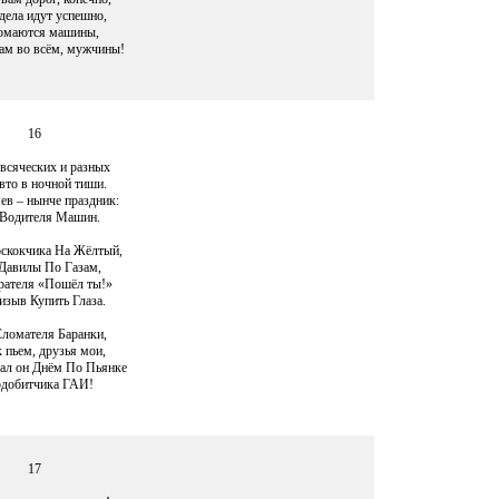
дела идут успешно,
омаются машины,
вам во всём, мужчины!
16
всяческих и разных
вто в ночной тиши.
ев – нынче праздник:
 Водителя Машин.
скокчика На Жёлтый,
Давилы По Газам,
рателя «Пошёл ты!»
изыв Купить Глаза.
Сломателя Баранки,
 пьем, друзья мои,
тал он Днём По Пьянке
добитчика ГАИ!
17