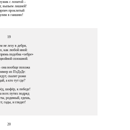
мужик с лопатой –
т, выпьем лишней!
ирпич проклятый
улим в гаишню!
19
м не лезу в дебри,
, как любой иной:
прямь подобна «зебре»
двойной сплошной.
 она вообще похожа
ример из ПэДэДе:
едут, скалят рожи
ай, а кто тут где?
ёд, шофёр, к победе!
а всех путях подряд
 ты, родимый, едешь,
т, гады, и глядят!
20