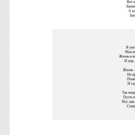
Вот 
Значи
А к
Зап
Я умо
Мыслю
Жизнь и в
И еще 
Жизнь –
На п
Пона
И гад
Так впер
Пусть н
Все, как
Стану