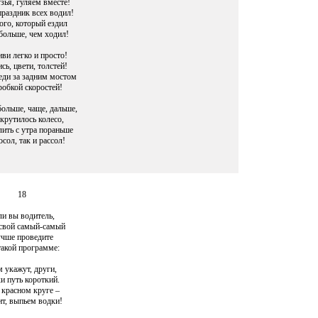
зья, гуляем вместе!
раздник всех водил!
ого, который ездил
больше, чем ходил!
ви легко и просто!
сь, цвети, толстей!
ди за задним мостом
робкой скоростей!
ольше, чаще, дальше,
крутилось колесо,
лить с утра пораньше
осол, так и рассол!
18
ли вы водитель,
свой самый-самый
чше проведите
такой программе:
 укажут, други,
и путь короткий.
 красном круге –
ит, выпьем водки!