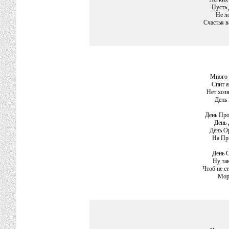
Пусть 
Не л
Счастья 
Много 
Спит а
Нет хозя
День
День Про
День 
День О
На Пр
День 
Ну так
Чтоб не с
Мор