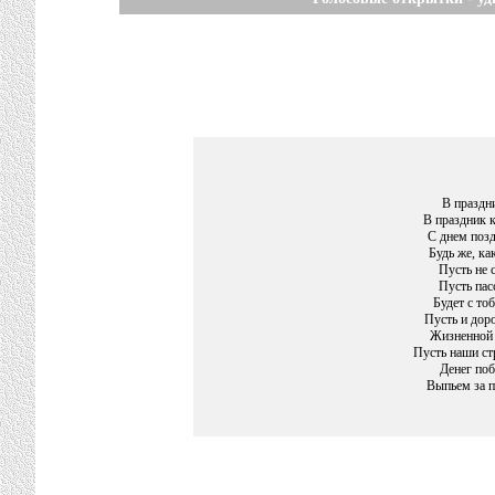
В праздни
В праздник 
С днем поз
Будь же, ка
Пусть не 
Пусть пас
Будет с то
Пусть и доро
Жизненной ц
Пусть наши стр
Денег по
Выпьем за п