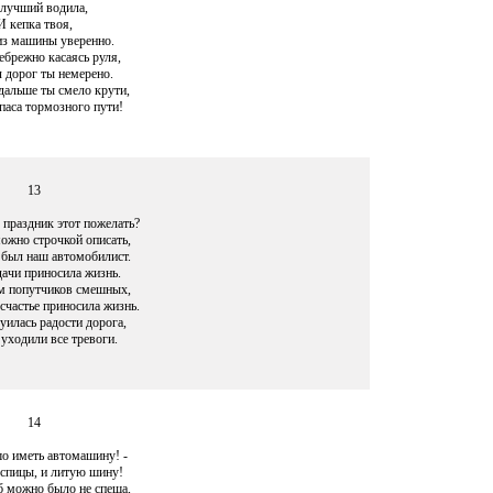
лучший водила,
И кепка твоя,
из машины уверенно.
ебрежно касаясь руля,
 дорог ты немерено.
дальше ты смело крути,
паса тормозного пути!
13
 праздник этот пожелать?
можно строчкой описать,
 был наш автомобилист.
дачи приносила жизнь.
м попутчиков смешных,
счастье приносила жизнь.
уилась радости дорога,
уходили все тревоги.
14
о иметь автомашину! -
 спицы, и литую шину!
б можно было не спеша,