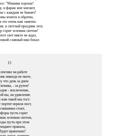
все: "Машина хороша".
р, и фарам мне мигают,
тье с каждым не бывает!
ины мчатся и обратно,
 это очень вам занятно.
ня, в светлый праздник этот,
р горит зеленым светом!
 этот свет никто не ждал,
нкий славный наш бокал.
15
лективе на работе
ник никогда не пьете,
у что день за днем
жчины, - за рулем!
одня - исключение,
й вы, на удивление.
 вам такой мы тост:
 портит нервов пост,
 гаишники стоят,
форы пусть горят
лишь зеленым светом,
ды пусть при этом
людают правила,
будет правильно!
вам дорог, конечно,