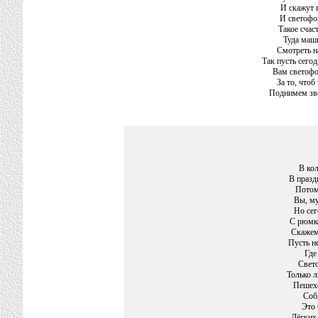
И скажут 
И светофо
Такое счас
Туда маш
Смотреть на
Так пусть сегод
Вам светофо
За то, чтоб
Поднимем зво
В кол
В празд
Потом
Вы, му
Но сег
С рюмко
Скажем
Пусть не
Где
Свето
Только 
Пешехо
Соб
Это 
Лёгких 