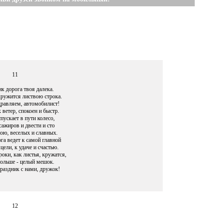
11
к дорога твоя далека.
кружится листвою строка.
дравляем, автомобилист!
к ветер, спокоен и быстр.
спускает в пути колесо,
сажиров и двести и сто
бою, веселых и славных.
га ведет к самой главной
ели, к удаче и счастью.
оки, как листья, кружатся,
больше - целый мешок.
раздник с нами, дружок!
12