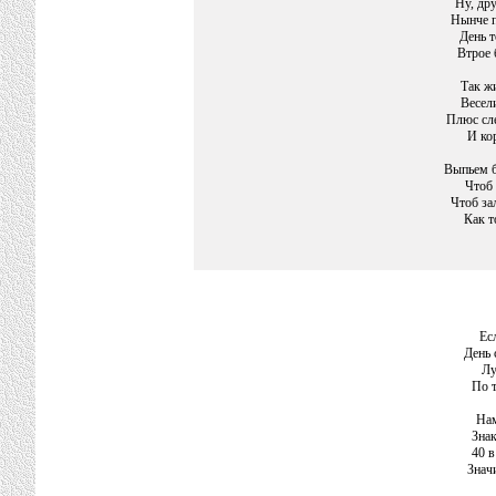
Ну, дру
Нынче п
День т
Втрое 
Так жи
Весели
Плюс сле
И ко
Выпьем б
Чтоб 
Чтоб за
Как т
Ес
День 
Лу
По 
Нам
Знак
40 в
Знач