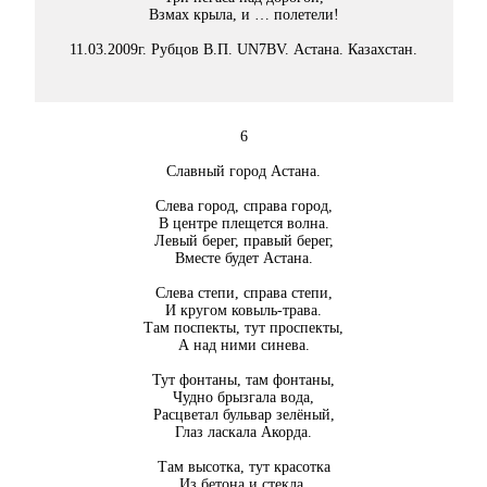
Взмах крыла, и … полетели!
11.03.2009г. Рубцов В.П. UN7BV. Астана. Казахстан.
6
Славный город Астана.
Слева город, справа город,
В центре плещется волна.
Левый берег, правый берег,
Вместе будет Астана.
Слева степи, справа степи,
И кругом ковыль-трава.
Там поспекты, тут проспекты,
А над ними синева.
Тут фонтаны, там фонтаны,
Чудно брызгала вода,
Расцветал бульвар зелёный,
Глаз ласкала Акорда.
Там высотка, тут красотка
Из бетона и стекла,