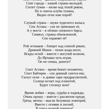
Спят города – нашей страны молодой,
Стелет туман – низко над тихой рекою,
Но и сквозь клубы тумана,
Видно огни нам порой!
Слушай страна – звуки чудесного вальса,
Спи Астана – сон не тревожьте её,
А у моста – в облике снежного барса,
Символ, страны обновленной,
Сон охраняет её!
Рой огоньков – блещет над сонной рекою,
Древний Ишим – тихие воды несет,
Искры огней – вместе с могучей волною,
До Иртыша чуть играя,
Он не спеша, донесет!
Спит Астана – время бежит незаметно,
Спит Байтерек – сон дивный снится ему,
Гаснут огни – в дымке зари предрассветной,
Солнце встает над планетой,
Будит столицу мою!
Время любви – веры, судьбы и надежды,
Очень прошу – вместе с рассветом приди,
Грёзы, мечты – мысли безумных поветрий,
Вместе с огнями и песней,
В город родной принеси!