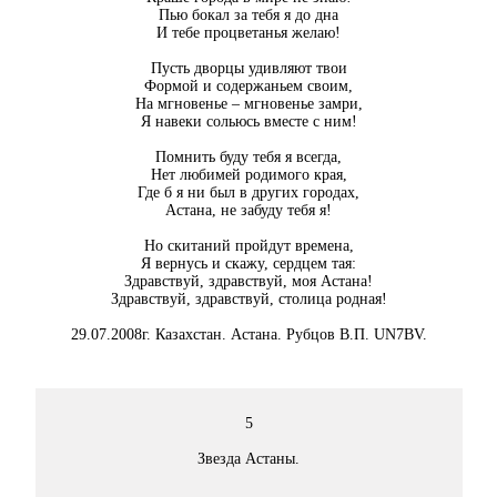
Пью бокал за тебя я до дна
И тебе процветанья желаю!
Пусть дворцы удивляют твои
Формой и содержаньем своим,
На мгновенье – мгновенье замри,
Я навеки сольюсь вместе с ним!
Помнить буду тебя я всегда,
Нет любимей родимого края,
Где б я ни был в других городах,
Астана, не забуду тебя я!
Но скитаний пройдут времена,
Я вернусь и скажу, сердцем тая:
Здравствуй, здравствуй, моя Астана!
Здравствуй, здравствуй, столица родная!
29.07.2008г. Казахстан. Астана. Рубцов В.П. UN7BV.
5
Звезда Астаны.