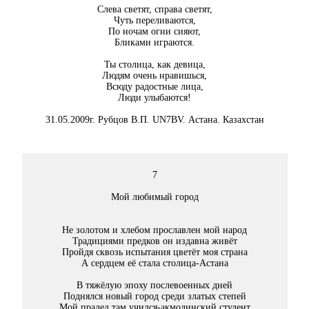
Слева светят, справа светят,
Чуть переливаются,
По ночам огни сияют,
Бликами играются.
Ты столица, как девица,
Людям очень нравишься,
Всюду радостные лица,
Люди улыбаются!
31.05.2009г. Рубцов В.П. UN7BV. Астана. Казахстан
7
Мой любимый город
Не золотом и хлебом прославлен мой народ
Традициями предков он издавна живёт
Пройдя сквозь испытания цветёт моя страна
А сердцем её стала столица-Астана
В тяжёлую эпоху послевоенных дней
Поднялся новый город среди златых степей
Мой прадед там учился-акмолинский студент