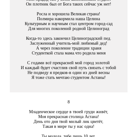
Он плотник был от Бога таких сейчас уж нет!
Росла и хорошела Великая страна!
Полмира накормила наша Целина
Культурным и научным стал центром город-сад
Для многих поколений родной Целиноград
Когда-то здесь закончил Целиноградский пед.
Заслуженный учитель-мой любимый дед!
А через поколение традиции храня
Студенткой стала мама.что родила меня
С годами всё прекрасней мой город золотой
И каждый будет счастлив свой путь связать с тобой
Не подведу я предков-в один из дней весны
Я тоже стать мечтаю студентом Астаны!
8
Младенческое сердце в твоей груди живёт,
Моя прекрасная столица Астана!
День ото дня твой милый лик цветёт,
Такая в мире ты у нас одна!
Ты молода, тебе лишь 10 лет,