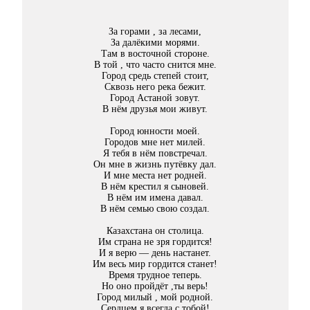
За горами , за лесами,
За далёкими морями.
Там в восточной стороне.
В той , что часто снится мне.
Город средь степей стоит,
Сквозь него река бежит.
Город Астаной зовут.
В нём друзья мои живут.
Город юнности моей.
Городов мне нет милей.
Я тебя в нём повстречал.
Он мне в жизнь путёвку дал.
И мне места нет родней.
В нём крестил я сыновей.
В нём им имена давал.
В нём семью свою создал.
Казахстана он столица.
Им страна не зря гордится!
И я верю — день настанет.
Им весь мир гордится станет!
Время трудное теперь.
Но оно пройдёт ,ты верь!
Город милый , мой родной.
Сердцем я всегда с тобой!