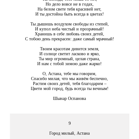
Но дело вовсе не в годах,
На белом свете тебя красивей нет,
И ты достойна быть всегда в цветах!
Ты дышишь воздухом свободы из степей,
И купол неба чистый и прозрачный!
Хранишь в себе любовь своих детей,
С тобою день прекрасен: даже самый мрачный!
Твоим красотам дивится земля,
И солнце светит ласково и ярко,
Ты мир огромный, целая страна,
И нам с тобой зимою даже жарко!
О, Астана, тебе мы говорим,
Спасибо милая, что мы живём беспечно,
Растим своих детей, тебя благодарим –
Цвети мой город, будь всегда ты вечным!
Шынар Оспанова
9
Город милый, Астана