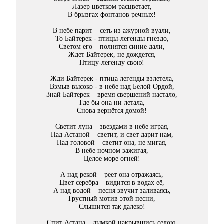
Лазер цветком расцветает,
В брызгах фонтанов речных!
В небе парит – сеть из ажурной вуали,
То Байтерек - птицы-легенды гнездо,
Светом его – полнятся синие дали,
Ждет Байтерек, не дождется,
Птицу-легенду свою!
Жди Байтерек - птица легенды взлетела,
Взмыв высоко - в небе над Белой Ордой,
Знай Байтерек – время свершений настало,
Где бы она ни летала,
Снова вернётся домой!
Светит луна – звездами в небе играя,
Над Астаной – светит, и свет дарит нам,
Над головой – светит она, не мигая,
В небе ночном зажигая,
Целое море огней!
А над рекой – реет она отражаясь,
Цвет серебра – видится в водах её,
А над водой – песня звучит заливаясь,
Грустный мотив этой песни,
Слышится так далеко!
Спит Астана – дымкой накрывшись седою,