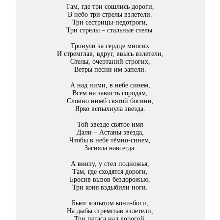
Там, где три сошлись дороги,
В небо три стрелы взлетели.
Три сестрицы-недотроги,
Три стрелы – стальные стелы.
Тронули за сердце многих
И стремглав, вдруг, ввысь взлетели,
Стелы, очертаний строгих,
Ветры песни им запели.
А над ними, в небе синем,
Всем на зависть городам,
Словно нимб святой богини,
Ярко вспыхнула звезда.
Той звезде святое имя
Дали – Астаны звезда,
Чтобы в небе тёмно-синем,
Засияла навсегда.
А внизу, у стел подножья,
Там, где сходятся дороги,
Бросив вызов бездорожью,
Три коня вздыбили ноги.
Бьют копытом кони-боги,
На дыбы стремглав взлетели,
Три пегаса над дорогой,