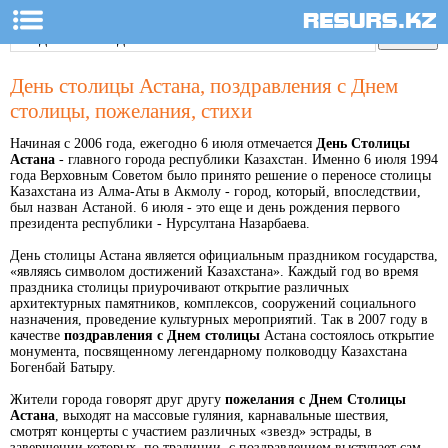
День столицы Астана, поздравления с Днем
столицы, пожелания, стихи
Начиная с 2006 года, ежегодно 6 июля отмечается
День Столицы
Астана
- главного города республики Казахстан. Именно 6 июля 1994
года Верховным Советом было принято решение о переносе столицы
Казахстана из Алма-Аты в Акмолу - город, который, впоследствии,
был назван Астаной. 6 июля - это еще и день рождения первого
президента республики - Нурсултана Назарбаева.
День cтолицы Астана является официальным праздником государства,
«являясь символом достижений Казахстана». Каждый год во время
праздника столицы приурочивают открытие различных
архитектурных памятников, комплексов, сооружений социального
назначения, проведение культурных мероприятий. Так в 2007 году в
качестве
поздравления с Днем cтолицы
Астана состоялось открытие
монумента, посвященному легендарному полководцу Казахстана
Богенбай Батыру.
Жители города говорят друг другу
пожелания с Днем Столицы
Астана
, выходят на массовые гуляния, карнавальные шествия,
смотрят концерты с участием различных «звезд» эстрады, в
завершении которых, по традиции, с поздравлением выступает сам