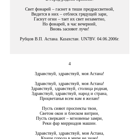
Свет фонарей – гаснет в тиши предрассветной,
Видится в них – отблеск грядущей зари,
Гаснут огни – тает их свет незаметно,
Но фонарей, в час вечерний,
Вновь засияют лучи!
Рубцов В.П. Астана. Казахстан. UN7BV. 04.06.2006г.
4
Здравствуй, здравствуй, моя Астана!
Здравствуй, здравствуй, моя Астана!
Здравствуй, здравствуй, столица родная,
Здравствуй, здравствуй, народ и страна,
Процветанья всем вам я желаю!
Пусть сияют проспекты твои,
Светом окон и блеском витрин,
Пусть сверкают – мгновенье замри,
Реки фар мирриадов машин.
Здравствуй, здравствуй, моя Астана,
Краше города в мире не знаю!