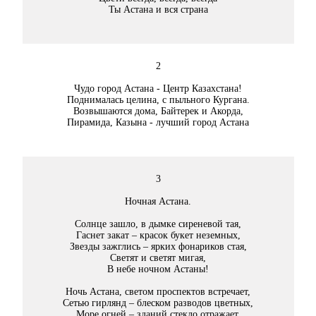
Ты Астана и вся страна
2
Чудо город Астана - Центр Казахстана!
Поднималась целина, с пыльного Кургана.
Возвышаются дома, Байтерек и Акорда,
Пирамида, Казына - лучший город Астана
3
Ночная Астана.
Солнце зашло, в дымке сиреневой тая,
Гаснет закат – красок букет неземных,
Звезды зажглись – ярких фонариков стая,
Светят и светят мигая,
В небе ночном Астаны!
Ночь Астана, светом проспектов встречает,
Сетью гирлянд – блеском разводов цветных,
Море огней – зданий стекло отражает,