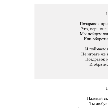
1
Поздравок при
Это, верь мне,
Мы пойдем лов
Или оборотн
И поймаем 
Не играть же 
Поздравок 
И обратно
1
Надевай ск
Ты любую