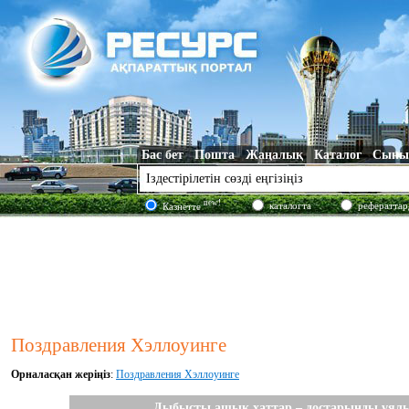
Бас бет
Пошта
Жаңалық
Каталог
Сыны
new!
каталогта
рефераттар
Казнетте
Поздравления Хэллоуинге
Орналасқан жеріңіз
:
Поздравления Хэллоуинге
Дыбысты ашық хаттар – достарыңды ұялы