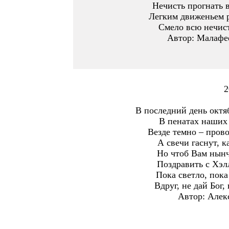
Нечисть прогнать в
Легким движеньем р
Смело всю нечист
Автор: Малафе
2
В последний день октя
В пенатах наших 
Везде темно – прово
А свечи гаснут, 
Но чтоб Вам нынч
Поздравить с Хэл
Пока светло, пока
Вдруг, не дай Бог
Автор: Алек