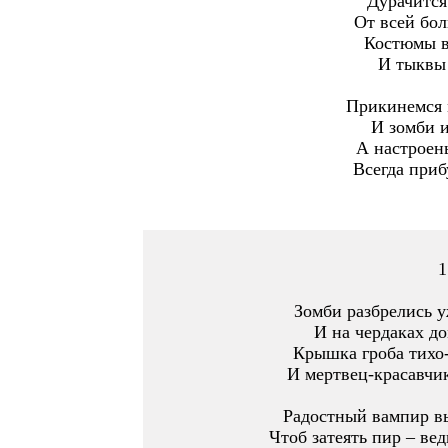
Дурачится
От всей бо
Костюмы в
И тыквы
Прикинемся 
И зомби и
А настроень
Всегда приб
1
Зомби разбрелись у
И на чердаках до
Крышка гроба тихо-
И мертвец-красавчик
Радостный вампир вы
Чтоб затеять пир – вед