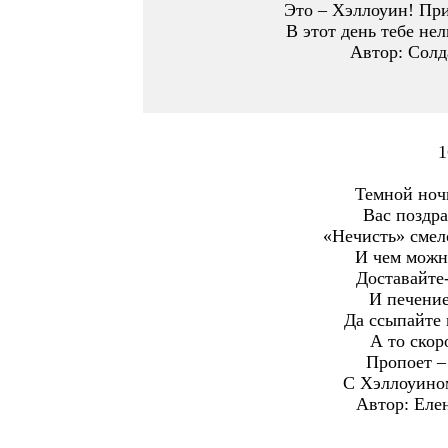
Это – Хэллоуин! При
В этот день тебе нел
Автор: Солд
1
Темной ноч
Вас поздра
«Нечисть» смел
И чем можн
Доставайте
И печение
Да ссыпайте 
А то скор
Пропоет – 
С Хэллоуином
Автор: Еле