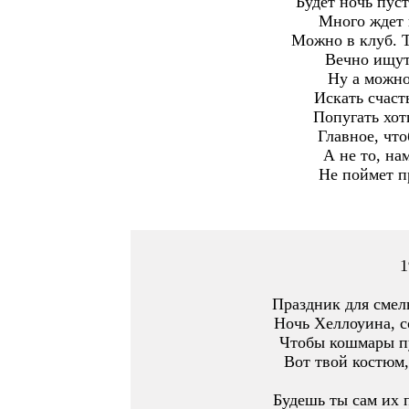
Будет ночь пуст
Много ждет 
Можно в клуб. Т
Вечно ищут 
Ну а можно
Искать счасть
Попугать хот
Главное, что
А не то, нам
Не поймет п
1
Праздник для смел
Ночь Хеллоуина, со
Чтобы кошмары пу
Вот твой костюм,
Будешь ты сам их п