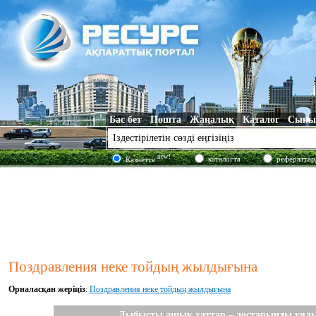
Бас бет
Пошта
Жаңалық
Каталог
Сыны
new!
каталогта
рефераттар
Казнетте
Поздравления неке тойдың жылдығына
Орналасқан жеріңіз
:
Поздравления неке тойдың жылдығына
Дыбысты ашық хаттар – достарыңды ұялы