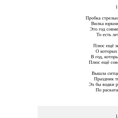
1
Пробка стрельн
Вилка юркни,
Это год совм
То есть ле
Плюс ещё зи
О которых 
В год, котор
Плюс ещё совс
Вышла ситце
Праздник тк
Эх бы водки р
По раската
1