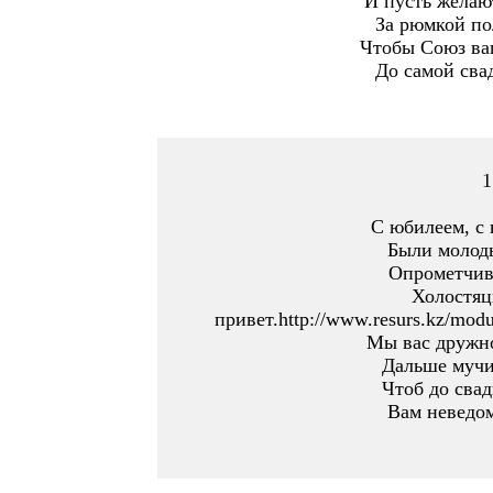
И пусть желаю
За рюмкой по
Чтобы Союз ва
До самой сва
1
С юбилеем, с 
Были молод
Опрометчиво
Холостяц
привет.http://www.resurs.kz/modu
Мы вас дружно
Дальше мучи
Чтоб до свад
Вам неведом