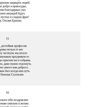
 призван защищать людей.
е добро и правосудье,
тни благодарных глаз
шею наградой будут,
 пустых и сладких фраз!
р: Оксана Ершова
15
, достойная профессия
рима польза от нее.
у чествуем мы весело
нальным праздником ее.
да серьезны вы и собраны,
о, даже нужно отдохнуть.
ем самого вам доброго,
ным был всегда ваш путь.
 Наталья Сухомлин
16
воката тебя поздравляю
евако снискать я желаю.