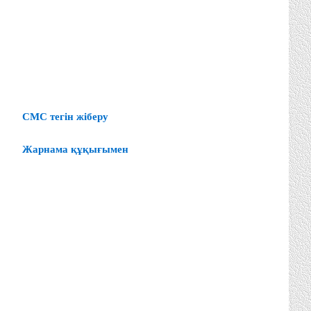
СМС тегін жіберу
Жарнама құқығымен