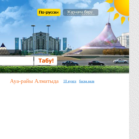
Ауа-райы Алматыда
10 күнге
басқа қала