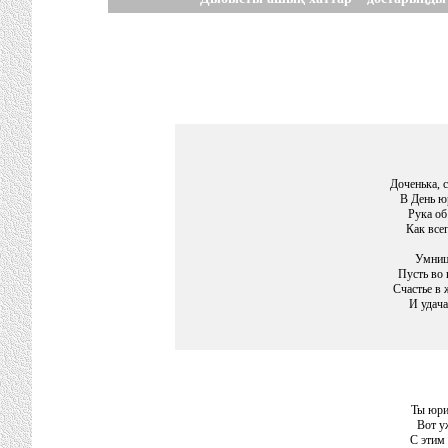
Доченька, с
В День ю
Рука об
Как всег
Умниц
Пусть во 
Счастье в 
И удача
Ты юри
Вот у
С этим