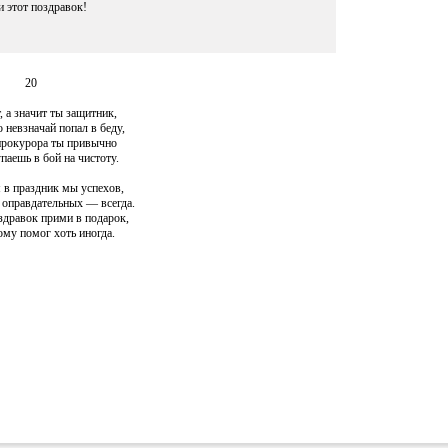
 этот поздравок!
20
, а значит ты защитник,
о невзначай попал в беду,
прокурора ты привычно
упаешь в бой на чистоту.
 в праздник мы успехов,
 оправдательных — всегда.
здравок прими в подарок,
ому помог хоть иногда.