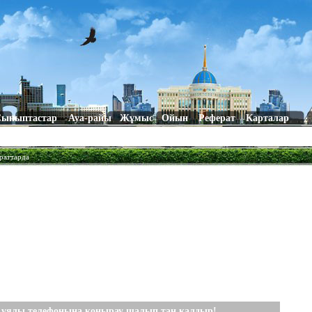
Сыныптастар
Ауа-райы
Жұмыс
Ойын
Реферат
Карталар
раттарда
 ұялы телефонына қоңырау шалып таң қалдыр!