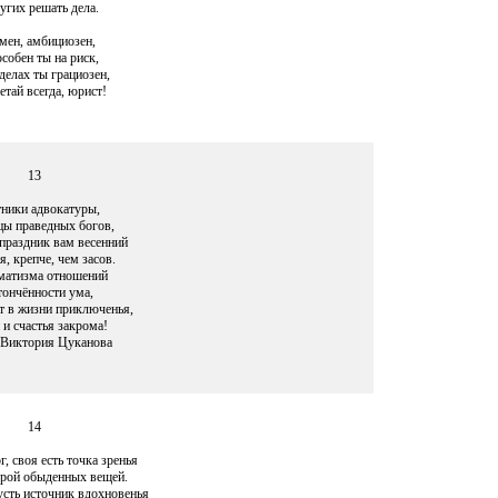
угих решать дела.
мен, амбициозен,
собен ты на риск,
делах ты грациозен,
тай всегда, юрист!
13
тники адвокатуры,
ы праведных богов,
праздник вам весенний
, крепче, чем засов.
матизма отношений
тончённости ума,
т в жизни приключенья,
и счастья закрома!
 Виктория Цуканова
14
г, своя есть точка зренья
орой обыденных вещей.
усть источник вдохновенья