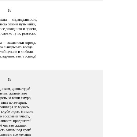
18
оката — справедливость,
есах закона путь найти,
все доходчиво и просто,
словно тучи, развести.
м — защитники народа,
ла выигрывать всегда!
чтоб ценили и любили,
поздравок вам, господа!
19
дником, адвокатура!
е мы желаем вам
реть на вещи хмуро,
 пить по вечерам,
сонницы не мучась.
-клубе стресс снимать
ю восславив участь,
ливость продвигать!
ё мы вам желаем
сть самим под срок!
сполнит все желанья