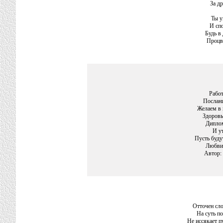
За др
Ты у
И спо
Будь в 
Процве
Рабо
Посланц
Желаем в 
Здоровья
Дипло
И у
Пусть буду
Любви 
Автор:
Отточен сло
На суть п
Не иссякает п