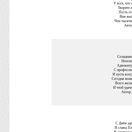
У всех, кто
Творите ж
Пусть со
Вам выс
Чем тысячи
Авто
Солидная
Неоспо
Адвокатур
С профессио
И пусть всег
Сегодня можн
Всего жела
И чтоб удач
Автор:
С Днём ад
И славы Пл