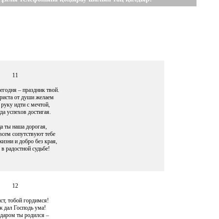
11
егодня – праздник твой.
риста от души желаем
 руку идти с мечтой,
да успехов достигая.
а ты наша дорогая,
всем сопутствуют тебе
жизни и добро без края,
 в радостной судьбе!
12
ст, тобой гордимся!
ж дал Господь ума!
 даром ты родился –