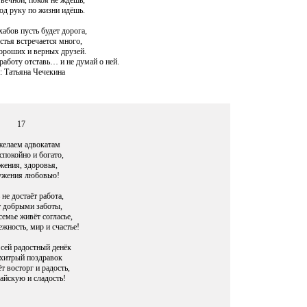
вечной, покоя не ждёшь,
од руку по жизни идёшь.
хабов пусть будет дорога,
стья встречается много,
ороших и верных друзей.
работу отставь… и не думай о ней.
: Татьяна Чечекина
17
елаем адвокатам
спокойно и богато,
жения, здоровья,
жения любовью!
 не достаёт работа,
 добрыми заботы,
семье живёт согласье,
ежность, мир и счастье!
 сей радостный денёк
хитрый поздравок
т восторг и радость,
айскую и сладость!