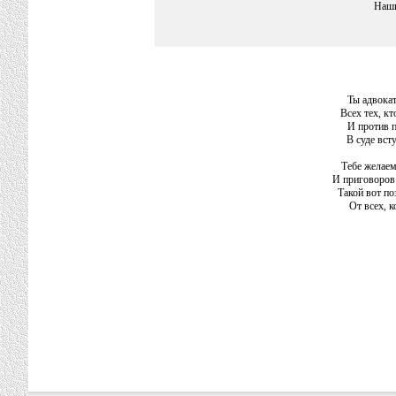
Наши
Ты адвокат
Всех тех, кт
И против 
В суде вст
Тебе желаем
И приговоров
Такой вот по
От всех, к