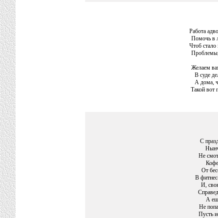
Работа адв
Помочь в л
Чтоб стало 
Проблемы, 
Желаем ва
В суде де
А дома, 
Такой вот 
С праз
Нынч
Не смот
Кофе
От бес
В фитнес
И, сво
Справед
А ещ
Не попа
Пусть и