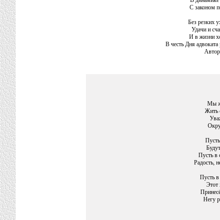
В динамике 
С законом п
Без резких у
Удачи и сча
И в жизни х
В честь Дня адвоката 
Автор
Мы ж
Жить 
Ува
Окру
Пусть
Будут
Пусть в 
Радость, н
Пусть в
Этот 
Принесё
Негу р