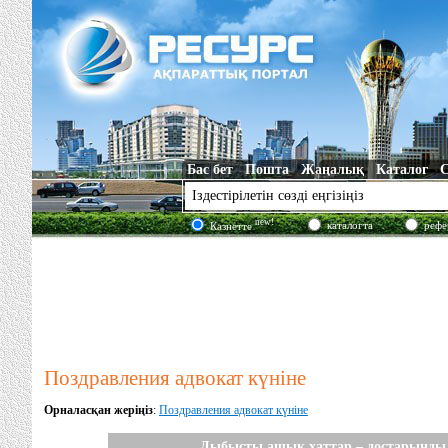
Бас бет
Пошта
Жаңалық
Каталог
new!
каталогта
рефе
Казнетте
Поздравления адвокат күніне
Орналасқан жеріңіз
:
Поздравления адвокат күніне
Дыбысты ашық хаттар – достарыңды