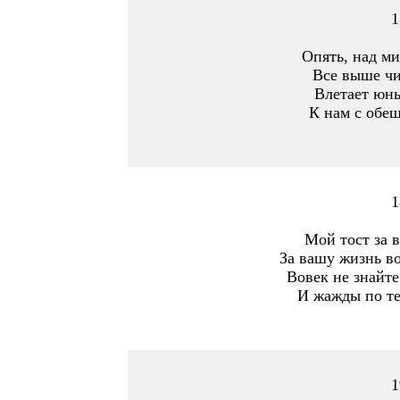
1
Опять, над м
Все выше чи
Влетает юны
К нам с обещ
1
Мой тост за в
За вашу жизнь во
Вовек не знайте
И жажды по те
1