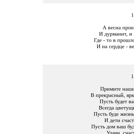
1
А весна прон
И дурманит, и 
Где - то в прошл
И на сердце - ве
1
Примите наши
В прекрасный, ярк
Пусть будет в
Всегда цветущи
Пусть буде жизнь
И дети счаст
Пусть дом ваш бу
Удачи, счас