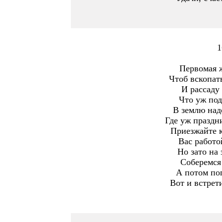
1
Первомая ж
Чтоб вскопать
И рассаду 
Что уж под
В землю над
Где уж праздн
Приезжайте к
Вас работо
Но зато на 
Соберемся 
А потом поп
Вот и встрет