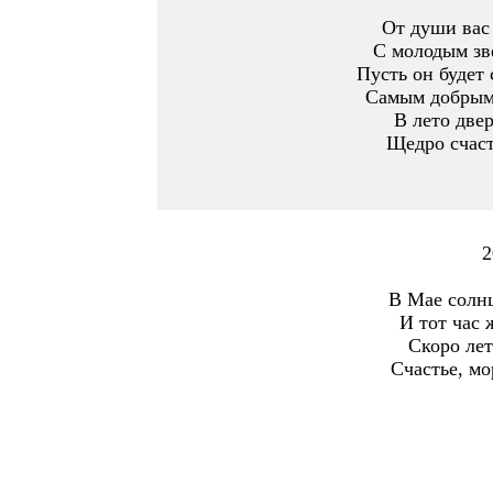
От души вас
С молодым зв
Пусть он будет
Самым добрым
В лето двер
Щедро счаст
2
В Мае солнц
И тот час 
Скоро лет
Счастье, мо