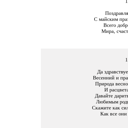
1
Поздравля
С майским пра
Всего добр
Мира, счаст
1
Да здравству
Весенний и пра
Природа весно
И расцвета
Давайте дарит
Любимым родн
Скажите как си
Как все они