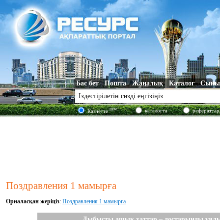
Бас бет
Пошта
Жаңалық
Каталог
Сыны
new!
каталогта
рефераттар
Казнетте
Поздравления 1 мамырға
Орналасқан жеріңіз
:
Поздравления 1 мамырға
Дыбысты ашық хаттар – достарыңды ұялы